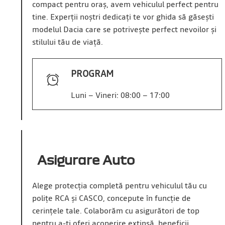
compact pentru oraș, avem vehiculul perfect pentru
tine. Experții noștri dedicați te vor ghida să găsești
modelul Dacia care se potrivește perfect nevoilor și
stilului tău de viață.
PROGRAM
Luni – Vineri: 08:00 – 17:00
Asigurare Auto
Alege protecția completă pentru vehiculul tău cu
polițe RCA și CASCO, concepute în funcție de
cerințele tale. Colaborăm cu asigurători de top
pentru a-ți oferi acoperire extinsă, beneficii