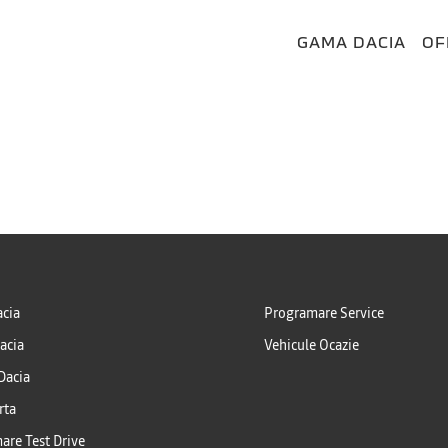
GAMA DACIA
OF
PE
P
cia
Programare Service
acia
Vehicule Ocazie
 Dacia
rta
are Test Drive